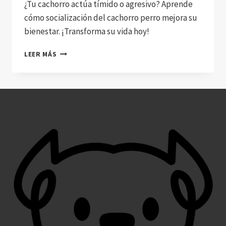
¿Tu cachorro actúa tímido o agresivo? Aprende
cómo socialización del cachorro perro mejora su
bienestar. ¡Transforma su vida hoy!
¿CÓMO
LEER MÁS
SOCIALIZAR
A
TU
CACHORRO
PARA
QUE
SEA
UN
PERRO
FELIZ
Y
SEGURO?