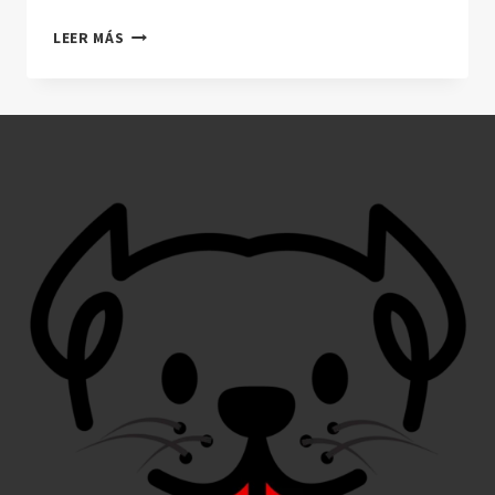
CÓMO
LEER MÁS
CUIDAR
A
UN
PERRO
CON
FIEBRE:
GUÍA
COMPLETA
Y
CONSEJOS
PRÁCTICOS