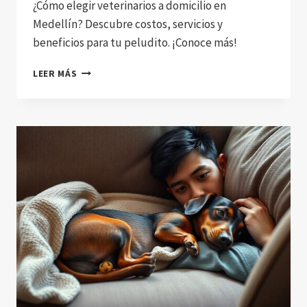
¿Cómo elegir veterinarios a domicilio en
Medellín? Descubre costos, servicios y
beneficios para tu peludito. ¡Conoce más!
DESCUBRE
LEER MÁS
LOS
BENEFICIOS
DE
LOS
VETERINARIOS
A
DOMICILIO
EN
MEDELLÍN