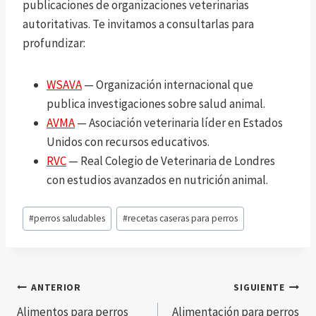
publicaciones de organizaciones veterinarias
autoritativas. Te invitamos a consultarlas para
profundizar:
WSAVA
— Organización internacional que
publica investigaciones sobre salud animal.
AVMA
— Asociación veterinaria líder en Estados
Unidos con recursos educativos.
RVC
— Real Colegio de Veterinaria de Londres
con estudios avanzados en nutrición animal.
Etiquetas
#
perros saludables
#
recetas caseras para perros
de
la
entrada:
Navegación
ANTERIOR
SIGUIENTE
Alimentos para perros
Alimentación para perros