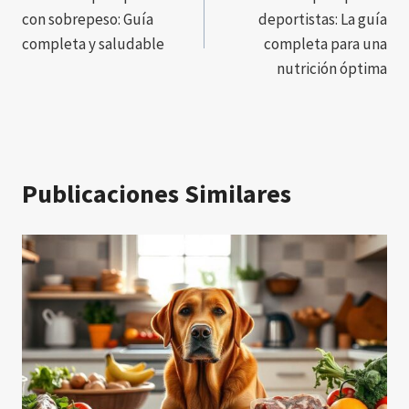
de
con sobrepeso: Guía
deportistas: La guía
entradas
completa y saludable
completa para una
nutrición óptima
Publicaciones Similares