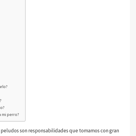
arlo?
?
co?
a mi perro?
os peludos son responsabilidades que tomamos con gran