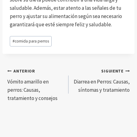
saludable. Además, estar atento a las señales de tu
perro y ajustar su alimentación según sea necesario
garantizará que esté siempre feliz y saludable.
Etiquetas
#
comida para perros
de
la
entrada:
Navegación
ANTERIOR
SIGUIENTE
Vómito amarillo en
Diarrea en Perros: Causas,
de
perros: Causas,
síntomas y tratamiento
entradas
tratamiento y consejos