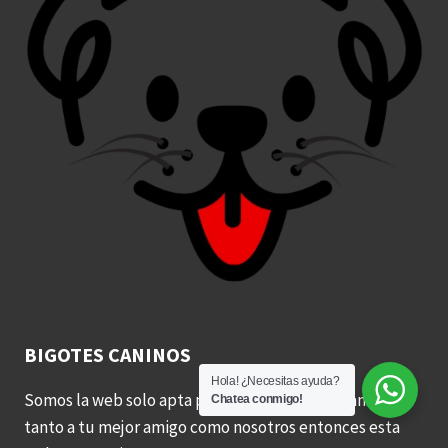
BIGOTES CANINOS
Hola! ¿Necesitas ayuda?
Somos la web solo apta para los doglovers. Si amas
Chatea conmigo!
tanto a tu mejor amigo como nosotros entonces esta