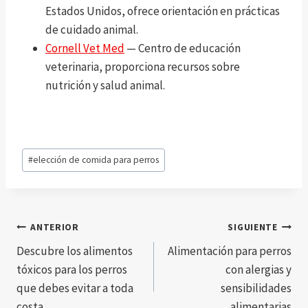
Estados Unidos, ofrece orientación en prácticas
de cuidado animal.
Cornell Vet Med
— Centro de educación
veterinaria, proporciona recursos sobre
nutrición y salud animal.
Etiquetas
#
elección de comida para perros
de
la
entrada:
Navegación
ANTERIOR
SIGUIENTE
Descubre los alimentos
Alimentación para perros
de
tóxicos para los perros
con alergias y
entradas
que debes evitar a toda
sensibilidades
costa
alimentarias